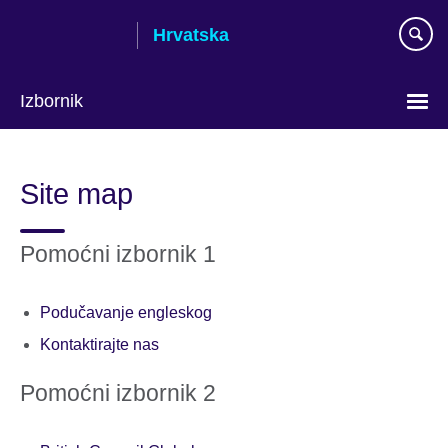
Skip
Hrvatska
to
main
content
Izbornik
Izaberite
jezik
Site map
Pomoćni izbornik 1
Podučavanje engleskog
Kontaktirajte nas
Pomoćni izbornik 2