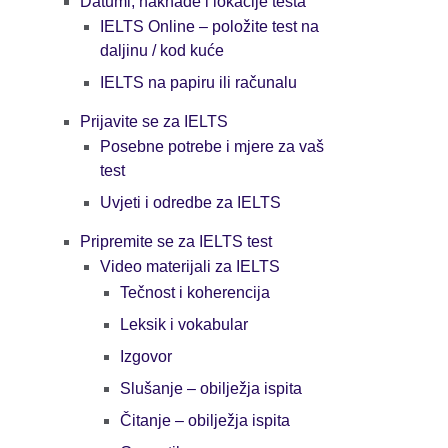
Datumi, naknade i lokacije testa
IELTS Online – položite test na
daljinu / kod kuće
IELTS na papiru ili računalu
Prijavite se za IELTS
Posebne potrebe i mjere za vaš
test
Uvjeti i odredbe za IELTS
Pripremite se za IELTS test
Video materijali za IELTS
Tečnost i koherencija
Leksik i vokabular
Izgovor
Slušanje – obilježja ispita
Čitanje – obilježja ispita