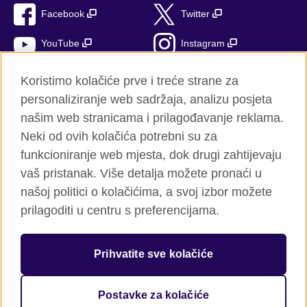
Facebook
Twitter
YouTube
Instagram
TikTok
Koristimo kolačiće prve i treće strane za
personaliziranje web sadržaja, analizu posjeta
našim web stranicama i prilagođavanje reklama.
Neki od ovih kolačića potrebni su za
British Council Global
funkcioniranje web mjesta, dok drugi zahtijevaju
Privatnost i uvjeti
vaš pristanak. Više detalja možete pronaći u
Kolačići
našoj politici o kolačićima, a svoj izbor možete
Pregled stranica
prilagoditi u centru s preferencijama.
© 2026 British Council
Prihvatite sve kolačiće
Međuranodna organizacija za kulturne veze i obrazovne prilike
Ujedinjenog Kraljevstva.
Registrirana dobrotvorna organizacija: 209131 (Engleska i
Postavke za kolačiće
Wales) SC037733 (Škotska)