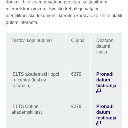
doma ili bilo kojeg privatnog prostora sa stabilnom
internetskom vezom. Sve što trebate je valjani
identifikacijski dokument i kreditna kartica ako želite platiti
putem interneta.
Testovi koje nudimo
Cijena
Dostupni
datumi
ispita
IELTS akademski i opći
€279
Pronađi
- u centru (test na
datum
računalu)
testiranja
IELTS Online
€279
Pronađi
akademski test
datum
testiranja