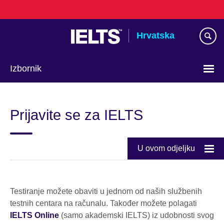
Skip
to
main
Hrvatska
content
Izbornik
Izaberite
jezik
Prijavite se za IELTS
U ovom odjeljku
Testiranje možete obaviti u jednom od naših službenih
testnih centara na računalu. Također možete polagati
IELTS Online
(samo akademski IELTS) iz udobnosti svog