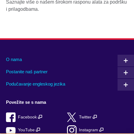
Saznajte više o našem širokom rasponu alata za podršku
i prilagodbama.
O nama
Postanite naš partner
Podučavanje engleskog jezika
Povežite se s nama
Facebook
Twitter
YouTube
Instagram