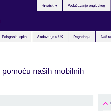
Izaberite
Hrvatski
Podučavanje engleskog
jezik
a
Polaganje ispita
Školovanje u UK
Događanja
Naš ra
 pomoću naših mobilnih