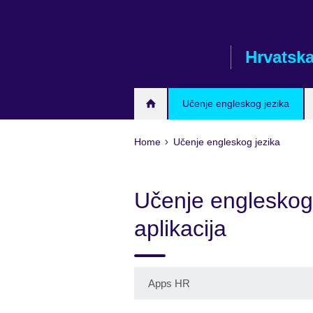
Skip
to
main
Hrvatsk
content
Učenje engleskog jezika
Home
Učenje engleskog jezika
Učenje engleskog
aplikacija
Apps HR