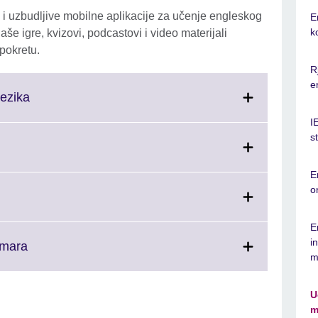
i uzbudljive mobilne aplikacije za učenje engleskog
E
k
naše igre, kvizovi, podcastovi i video materijali
 pokretu.
R
e
Click
ezika
to
I
expand.
s
More
k
information
E
available.
and.
o
e
rmation
lable.
.
E
i
Click
mmara
m
tion
to
le.
expand.
More
U
information
m