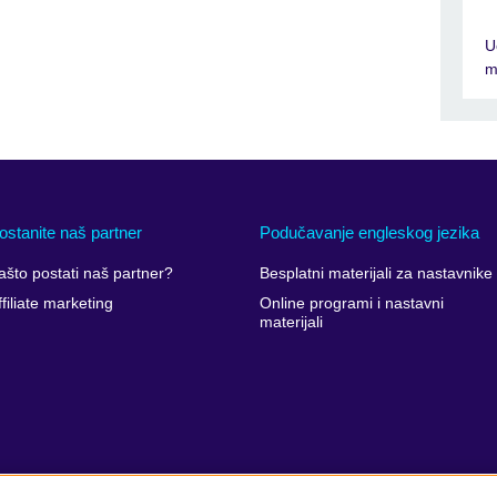
available.
U
m
ostanite naš partner
Podučavanje engleskog jezika
ašto postati naš partner?
Besplatni materijali za nastavnike
ffiliate marketing
Online programi i nastavni
materijali