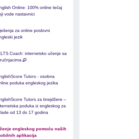
nglish Online: 100% online tečaj
oji vode nastavnici
ješenja za online poslovni
ngleski jezik
ELTS Coach: internetsko učenje sa
tručnjacima
nglishScore Tutors - osobna
nline poduka engleskog jezika
nglishScore Tutors za tinejdžere –
nternetska poduka iz engleskog za
lade od 13 do 17 godina
čenje engleskog pomoću naših
obilnih aplikacija