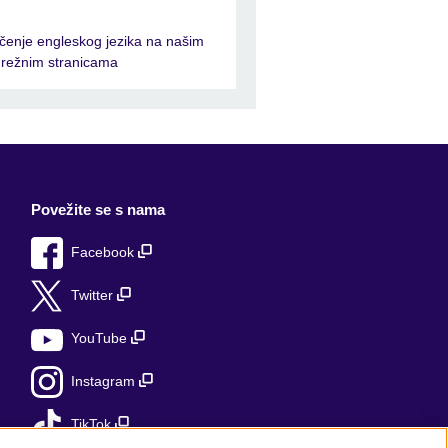
čenje engleskog jezika na našim
režnim stranicama
Povežite se s nama
Facebook
Twitter
YouTube
Instagram
TikTok