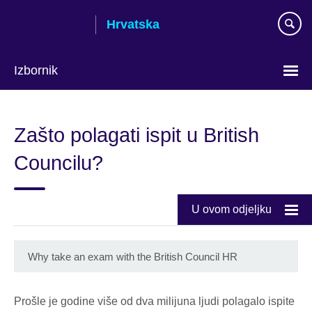
Skip
Hrvatska
to
main
content
Izbornik
Izaberite
jezik
Zašto polagati ispit u British
Councilu?
U ovom odjeljku
Why take an exam with the British Council HR
Prošle je godine više od dva milijuna ljudi polagalo ispite