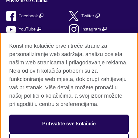
Povežite se s nama
Facebook
Twitter
YouTube
Instagram
TikTok
Koristimo kolačiće prve i treće strane za
personaliziranje web sadržaja, analizu posjeta
našim web stranicama i prilagođavanje reklama.
Neki od ovih kolačića potrebni su za
British Council Global
funkcioniranje web mjesta, dok drugi zahtijevaju
Privatnost i uvjeti
vaš pristanak. Više detalja možete pronaći u
Kolačići
našoj politici o kolačićima, a svoj izbor možete
Pregled stranica
prilagoditi u centru s preferencijama.
© 2026 British Council
Prihvatite sve kolačiće
Međuranodna organizacija za kulturne veze i obrazovne prilike
Ujedinjenog Kraljevstva.
Registrirana dobrotvorna organizacija: 209131 (Engleska i