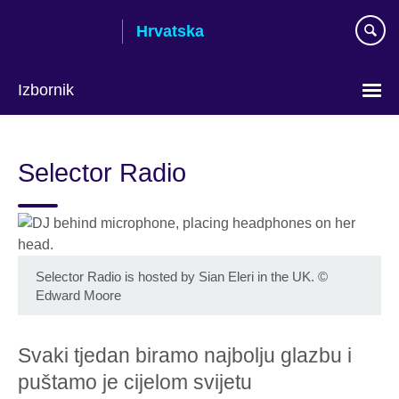
Skip
Hrvatska
to
main
content
Izbornik
Izaberite
jezik
Selector Radio
Selector Radio is hosted by Sian Eleri in the UK.
©
Edward Moore
Svaki tjedan biramo najbolju glazbu i
puštamo je cijelom svijetu