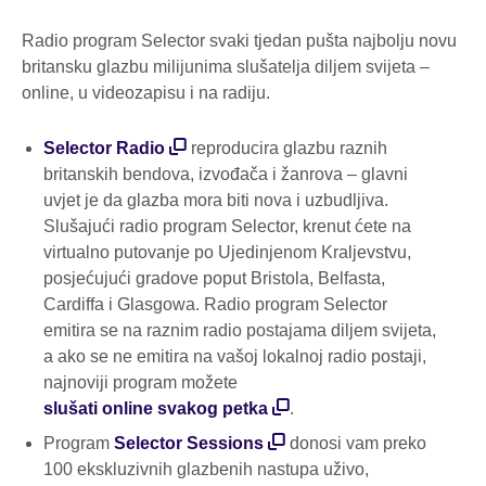
Radio program Selector svaki tjedan pušta najbolju novu
britansku glazbu milijunima slušatelja diljem svijeta –
online, u videozapisu i na radiju.
Selector Radio
reproducira glazbu raznih
britanskih bendova, izvođača i žanrova – glavni
uvjet je da glazba mora biti nova i uzbudljiva.
Slušajući radio program Selector, krenut ćete na
virtualno putovanje po Ujedinjenom Kraljevstvu,
posjećujući gradove poput Bristola, Belfasta,
Cardiffa i Glasgowa. Radio program Selector
emitira se na raznim radio postajama diljem svijeta,
a ako se ne emitira na vašoj lokalnoj radio postaji,
najnoviji program možete
slušati online svakog petka
.
Program
Selector Sessions
donosi vam preko
100 ekskluzivnih glazbenih nastupa uživo,