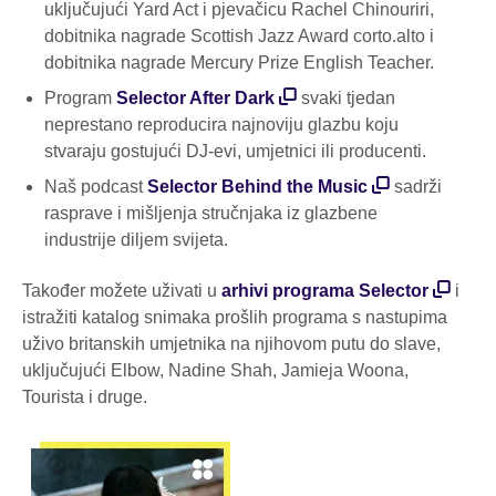
uključujući Yard Act i pjevačicu Rachel Chinouriri,
dobitnika nagrade Scottish Jazz Award corto.alto i
dobitnika nagrade Mercury Prize English Teacher.
Program
Selector After Dark
svaki tjedan
neprestano reproducira najnoviju glazbu koju
stvaraju gostujući DJ-evi, umjetnici ili producenti.
Naš podcast
Selector Behind the Music
sadrži
rasprave i mišljenja stručnjaka iz glazbene
industrije diljem svijeta.
Također možete uživati u
arhivi programa Selector
i
istražiti katalog snimaka prošlih programa s nastupima
uživo britanskih umjetnika na njihovom putu do slave,
uključujući Elbow, Nadine Shah, Jamieja Woona,
Tourista i druge.