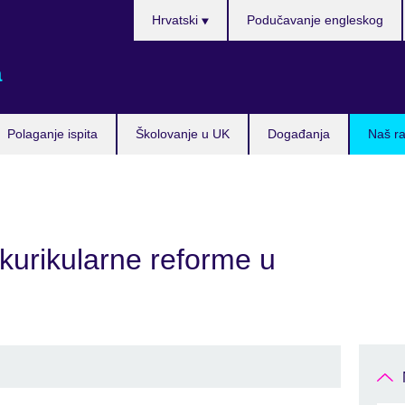
Izaberite
Hrvatski
Podučavanje engleskog
jezik
a
Polaganje ispita
Školovanje u UK
Događanja
Naš ra
kurikularne reforme u