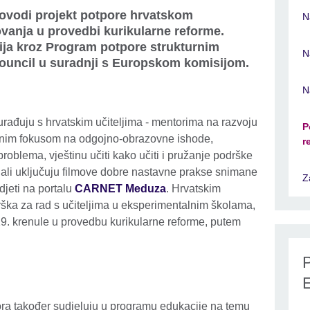
rovodi projekt potpore hrvatskom
N
ovanja u provedbi kurikularne reforme.
ija kroz Program potpore strukturnim
N
Council u suradnji s Europskom komisijom.
N
urađuju s hrvatskim učiteljima - mentorima na razvoju
P
ebnim fokusom na odgojno-obrazovne ishode,
r
roblema, vještinu učiti kako učiti i pružanje podrške
jali uključuju filmove dobre nastavne prakse snimane
Z
djeti na portalu
CARNET Meduza
. Hrvatskim
rška za rad s učiteljima u eksperimentalnim školama,
19. krenule u provedbu kurikularne reforme, putem
P
ora također sudjeluju u programu edukacije na temu