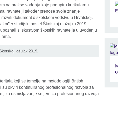
m na prakse vođenja koje podupiru kurikularnu
ma, ravnatelji također prenose svoje znanje
u razvili dokument o školskom vodstvu u Hrvatskoj.
također studijski posjet Škotskoj u ožujku 2019.
i upoznali s iskustvom škotskih ravnatelja u uvođenju
školama.
a Škotskoj, ožujak 2019.
M
o
erijala koji se temelje na metodologiji British
iji su okviri kontinuiranog profesionalnog razvoja za
temelj za osmišljavanje smjernica profesionanog razvoja