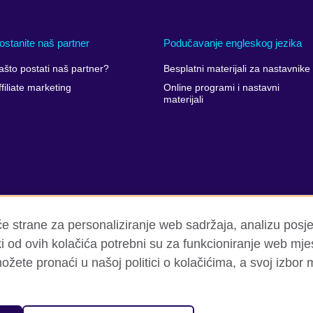
ostanite naš partner
Podučavanje engleskog jezika
ašto postati naš partner?
Besplatni materijali za nastavnike
ffiliate marketing
Online programi i nastavni
materijali
eće strane za personaliziranje web sadržaja, analizu pos
 od ovih kolačića potrebni su za funkcioniranje web mjes
ožete pronaći u našoj politici o kolačićima, a svoj izbor 
eti
Kolačići
Pregled stranica