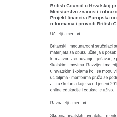
British Council u Hrvatskoj p
Ministarstvu znanosti i obraz
Projekt financira Europska un
reformama i provodi British 
Učitelji - mentori
Britanski i međunarodni stručnjaci s
materijala za obuku učitelja s pos
formativno vrednovanje, rješavanje p
školskim timovima. Razvijeni materi
u hrvatskim školama koji se mogu vi
učiteljima - mentorima pruža se pod
ali i u školama koje su od jeseni 20
online edukacije i edukacije uživo.
Ravnatelji - mentori
Skupina hrvatskih ravnatelja - ment