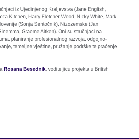
učnjaci iz Ujedinjenog Kraljevstva (Jane English,
cca Kitchen, Harry Fletcher-Wood, Nicky White, Mark
, Slovenije (Sonja Sentočnik), Nizozemske (Jan
Sinemma, Graeme Aitken). Oni su stručnjaci na
luma, planiranje profesionalnog razvoja, odgojno-
vanje, temeljne vještine, pružanje podrške te praćenje
na
Rosana Besednik
, voditeljicu projekta u British