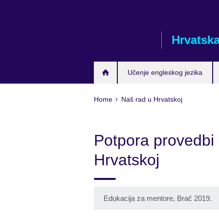
Skip
to
main
Hrvatsk
content
Učenje engleskog jezika
Home
Naš rad u Hrvatskoj
Potpora provedbi 
Hrvatskoj
Edukacija za mentore, Brač 2019.