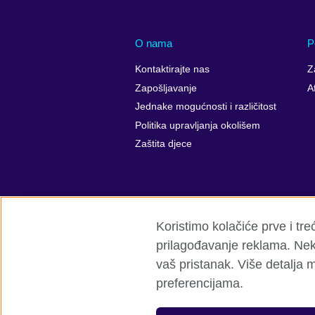
O nama
P
Kontaktirajte nas
Z
Zapošljavanje
A
Jednake mogućnosti i različitost
Politika upravljanja okolišem
Zaštita djece
Koristimo kolačiće prve i tr
prilagođavanje reklama. Neki
vaš pristanak. Više detalja m
British Council Global
Privatnost i uvj
preferencijama.
© 2026 British Council