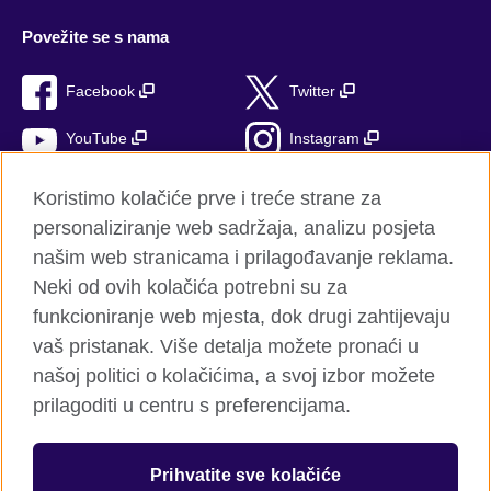
Povežite se s nama
Facebook
Twitter
YouTube
Instagram
TikTok
Koristimo kolačiće prve i treće strane za
personaliziranje web sadržaja, analizu posjeta
našim web stranicama i prilagođavanje reklama.
Neki od ovih kolačića potrebni su za
British Council Global
funkcioniranje web mjesta, dok drugi zahtijevaju
Privatnost i uvjeti
vaš pristanak. Više detalja možete pronaći u
Kolačići
našoj politici o kolačićima, a svoj izbor možete
Pregled stranica
prilagoditi u centru s preferencijama.
© 2026 British Council
Prihvatite sve kolačiće
Međuranodna organizacija za kulturne veze i obrazovne prilike