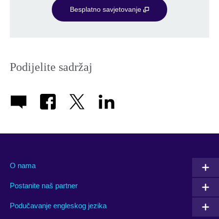
Besplatno savjetovanje
Podijelite sadržaj
O nama
Postanite naš partner
Podučavanje engleskog jezika