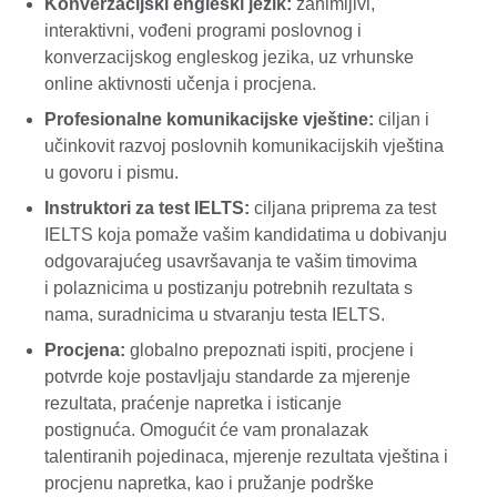
Konverzacijski engleski jezik:
zanimljivi,
interaktivni, vođeni programi poslovnog i
konverzacijskog engleskog jezika, uz vrhunske
online aktivnosti učenja i procjena.
Profesionalne komunikacijske vještine:
ciljan i
učinkovit razvoj poslovnih komunikacijskih vještina
u govoru i pismu.
Instruktori za test IELTS:
ciljana priprema za test
IELTS koja pomaže vašim kandidatima u dobivanju
odgovarajućeg usavršavanja te vašim timovima
i polaznicima u postizanju potrebnih rezultata s
nama, suradnicima u stvaranju testa IELTS.
Procjena:
globalno prepoznati ispiti, procjene i
potvrde koje postavljaju standarde za mjerenje
rezultata, praćenje napretka i isticanje
postignuća. Omogućit će vam pronalazak
talentiranih pojedinaca, mjerenje rezultata vještina i
procjenu napretka, kao i pružanje podrške