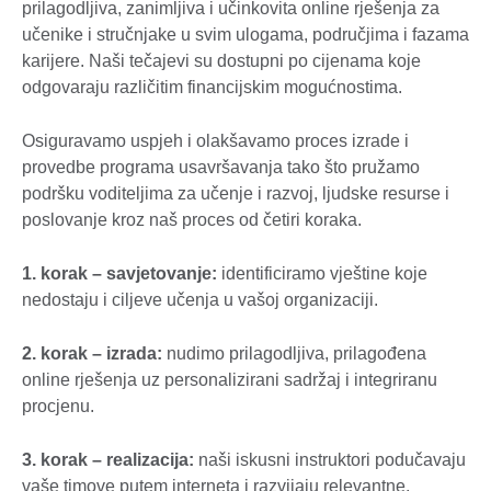
prilagodljiva, zanimljiva i učinkovita online rješenja za
učenike i stručnjake u svim ulogama, područjima i fazama
karijere. Naši tečajevi su dostupni po cijenama koje
odgovaraju različitim financijskim mogućnostima.
Osiguravamo uspjeh i olakšavamo proces izrade i
provedbe programa usavršavanja tako što pružamo
podršku voditeljima za učenje i razvoj, ljudske resurse i
poslovanje kroz naš proces od četiri koraka.
1. korak – savjetovanje:
identificiramo vještine koje
nedostaju i ciljeve učenja u vašoj organizaciji.
2. korak – izrada:
nudimo prilagodljiva, prilagođena
online rješenja uz personalizirani sadržaj i integriranu
procjenu.
3. korak – realizacija:
naši iskusni instruktori podučavaju
vaše timove putem interneta i razvijaju relevantne,