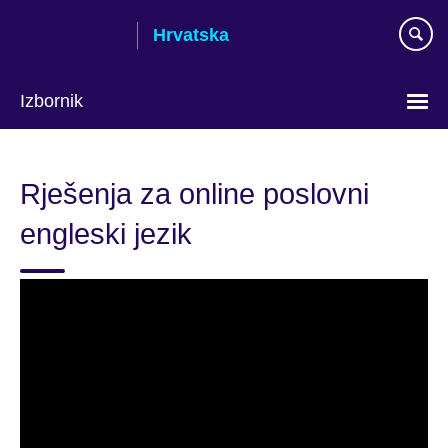
Skip
Hrvatska
to
main
content
Izbornik
Izaberite
jezik
Rješenja za online poslovni
engleski jezik