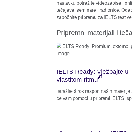
nastavku potražite videozapise i onli
tečajeve, seminare i radionice. Odab
započnite pripremu za IELTS test v
Pripremni materijali i teč
IELTS Ready: Vježbajte u
vlastitom ritmu
Istražite širok raspon naših materijal
će vam pomoći u pripremi IELTS ispi