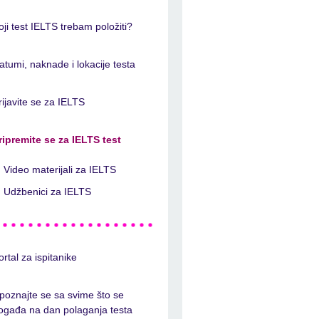
oji test IELTS trebam položiti?
atumi, naknade i lokacije testa
rijavite se za IELTS
ripremite se za IELTS test
Video materijali za IELTS
Udžbenici za IELTS
ortal za ispitanike
poznajte se sa svime što se
ogađa na dan polaganja testa