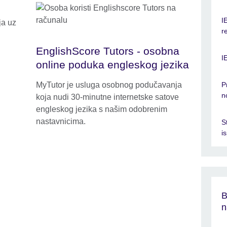
I
ja uz
r
EnglishScore Tutors - osobna
I
online poduka engleskog jezika
P
MyTutor je usluga osobnog podučavanja
n
koja nudi 30-minutne internetske satove
engleskog jezika s našim odobrenim
nastavnicima.
S
i
B
n