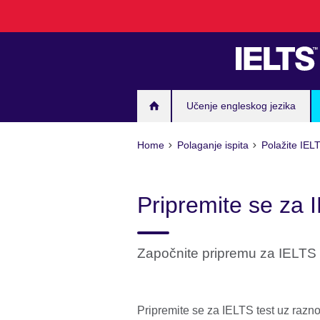
Skip
to
main
content
Učenje engleskog jezika
Home
Polaganje ispita
Polažite IELT
Pripremite se za 
Započnite pripremu za IELTS 
Pripremite se za IELTS test uz razno