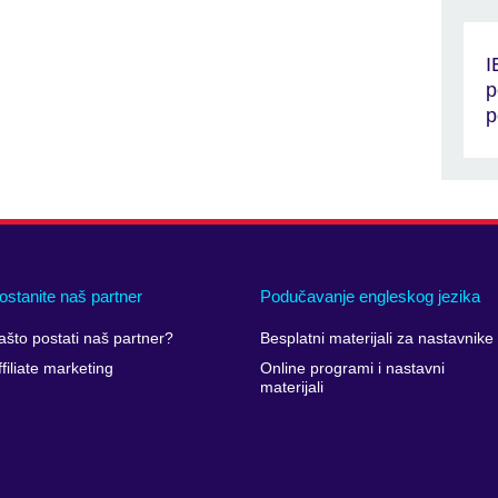
I
p
p
ostanite naš partner
Podučavanje engleskog jezika
ašto postati naš partner?
Besplatni materijali za nastavnike
ffiliate marketing
Online programi i nastavni
materijali