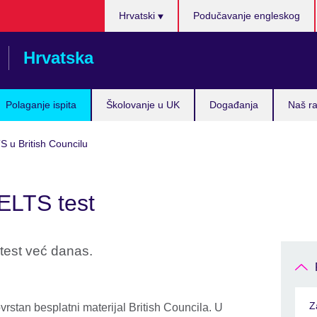
Izaberite
Hrvatski
Podučavanje engleskog
jezik
Hrvatska
Polaganje ispita
Školovanje u UK
Događanja
Naš ra
S u British Councilu
IELTS test
test već danas.
Z
vrstan besplatni materijal British Councila. U