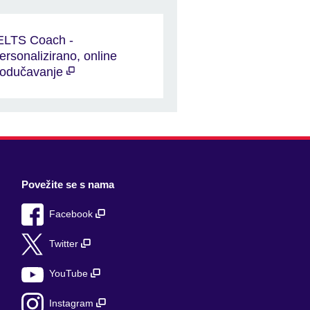
ELTS Coach -
ersonalizirano, online
odučavanje
Povežite se s nama
Facebook
Twitter
YouTube
Instagram