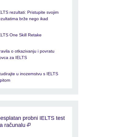
ELTS rezultati: Pristupite svojim
ezultatima brže nego ikad
ELTS One Skill Retake
ravila o otkazivanju i povratu
ovca za IELTS
tudirajte u inozemstvu s IELTS
spitom
esplatan probni IELTS test
a računalu