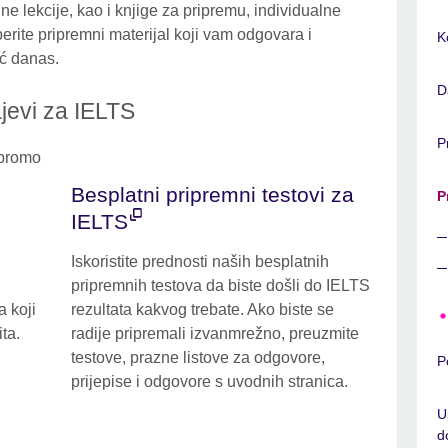
ne lekcije, kao i knjige za pripremu, individualne
erite pripremni materijal koji vam odgovara i
K
eć danas.
D
ajevi za IELTS
P
Besplatni pripremni testovi za
P
IELTS
Iskoristite prednosti naših besplatnih
pripremnih testova da biste došli do IELTS
a koji
rezultata kakvog trebate. Ako biste se
ta.
radije pripremali izvanmrežno, preuzmite
testove, prazne listove za odgovore,
P
prijepise i odgovore s uvodnih stranica.
U
d